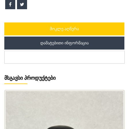
ᲛᲝᲙᲚᲔ ᲐᲦᲬᲔᲠᲐ
ᲓᲐᲛᲐᲢᲔᲑᲘᲗᲘ ᲘᲜᲤᲝᲠᲛᲐᲪᲘᲐ
ᲛᲡᲒᲐᲕᲡᲘ ᲞᲠᲝᲓᲣᲥᲢᲔᲑᲘ