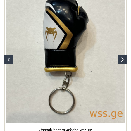
კრივის ხელთათმანი Venum