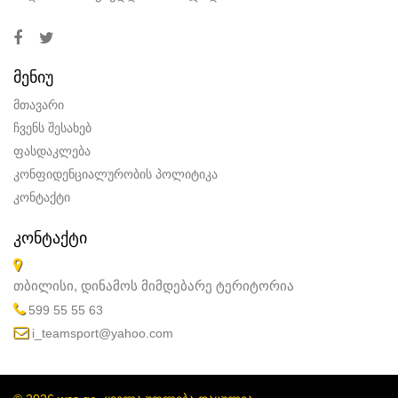
ᲛᲔᲜᲘᲣ
მთავარი
ჩვენს შესახებ
ფასდაკლება
კონფიდენციალურობის პოლიტიკა
კონტაქტი
ᲙᲝᲜᲢᲐᲥᲢᲘ
თბილისი, დინამოს მიმდებარე ტერიტორია
599 55 55 63
i_teamsport@yahoo.com