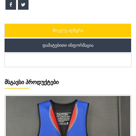
ᲛᲝᲙᲚᲔ ᲐᲦᲬᲔᲠᲐ
ᲓᲐᲛᲐᲢᲔᲑᲘᲗᲘ ᲘᲜᲤᲝᲠᲛᲐᲪᲘᲐ
ᲛᲡᲒᲐᲕᲡᲘ ᲞᲠᲝᲓᲣᲥᲢᲔᲑᲘ