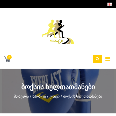
0
ᲑᲝᲥᲡᲘᲡ ᲮᲔᲚᲗᲐᲗᲛᲐᲜᲔᲑᲘ
Მთავარი
Სპორტი
Კრივი
Ბოქსის Ხელთათმანები