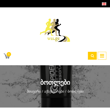
0
ᲑᲝᲗᲚᲔᲑᲘ
Მთავარი
Აქსესუარები
Ბოთლები