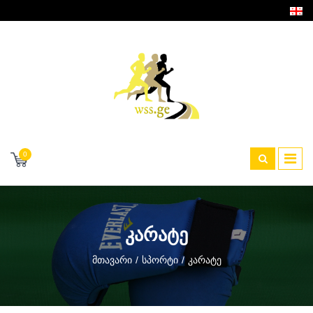
0
ᲙᲐᲠᲐᲢᲔ
Მთავარი
Სპორტი
Კარატე