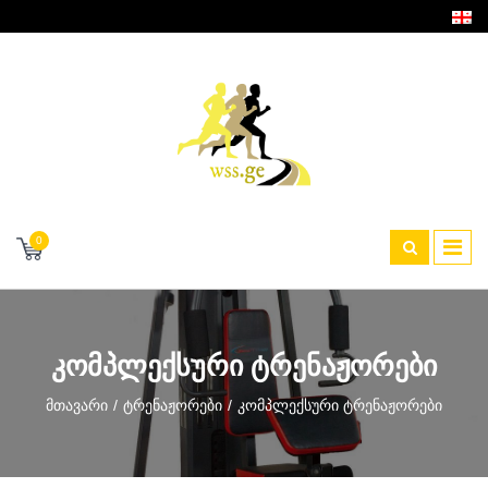
0
ᲙᲝᲛᲞᲚᲔᲥᲡᲣᲠᲘ ᲢᲠᲔᲜᲐᲟᲝᲠᲔᲑᲘ
Მთავარი
Ტრენაჟორები
Კომპლექსური Ტრენაჟორები