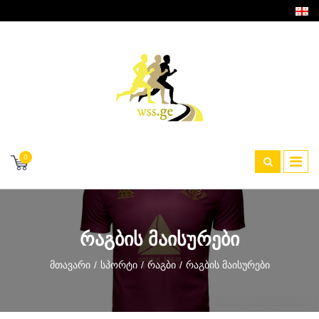
0
ᲠᲐᲒᲑᲘᲡ ᲛᲐᲘᲡᲣᲠᲔᲑᲘ
Მთავარი
Სპორტი
Რაგბი
Რაგბის Მაისურები