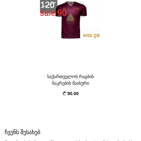
საქართველოს რაგბის
ნაკრების მაისური
90.00
ᲩᲕᲔᲜᲡ ᲨᲔᲡᲐᲮᲔᲑ