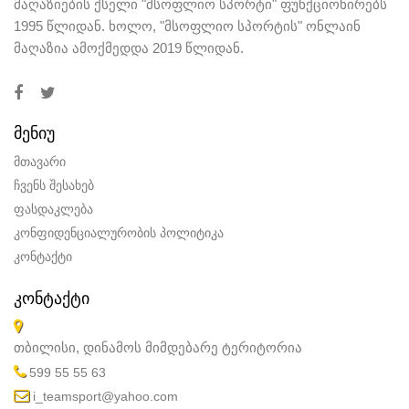
მაღაზიების ქსელი "მსოფლიო სპორტი" ფუნქციონირებს
1995 წლიდან. ხოლო, "მსოფლიო სპორტის" ონლაინ
მაღაზია ამოქმედდა 2019 წლიდან.
ᲛᲔᲜᲘᲣ
მთავარი
ჩვენს შესახებ
ფასდაკლება
კონფიდენციალურობის პოლიტიკა
კონტაქტი
ᲙᲝᲜᲢᲐᲥᲢᲘ
თბილისი, დინამოს მიმდებარე ტერიტორია
599 55 55 63
i_teamsport@yahoo.com