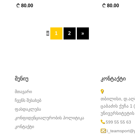
80.00
80.00
«
1
2
»
ᲛᲔᲜᲘᲣ
ᲙᲝᲜᲢᲐᲥᲢᲘ
მთავარი
თბილისი, დ.აღმ
ჩვენს შესახებ
ცაბაძის ქუჩა 1
ფასდაკლება
უნივერსიტეტის 
კონფიდენციალურობის პოლიტიკა
599 55 55 63
კონტაქტი
i_teamsport@