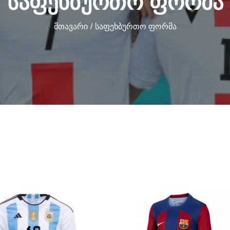
ᲡᲐᲤᲔᲮᲑᲣᲠᲗᲝ ᲤᲝᲠᲛᲐ
Მთავარი
Საფეხბურთო Ფორმა