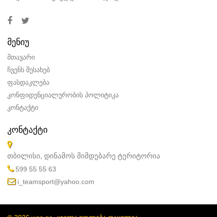
ᲛᲔᲜᲘᲣ
მთავარი
ჩვენს შესახებ
ფასდაკლება
კონფიდენციალურობის პოლიტიკა
კონტაქტი
ᲙᲝᲜᲢᲐᲥᲢᲘ
თბილისი, დინამოს მიმდებარე ტერიტორია
599 55 55 63
i_teamsport@yahoo.com