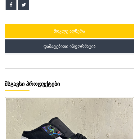
ᲛᲝᲙᲚᲔ ᲐᲦᲬᲔᲠᲐ
ᲓᲐᲛᲐᲢᲔᲑᲘᲗᲘ ᲘᲜᲤᲝᲠᲛᲐᲪᲘᲐ
ᲛᲡᲒᲐᲕᲡᲘ ᲞᲠᲝᲓᲣᲥᲢᲔᲑᲘ