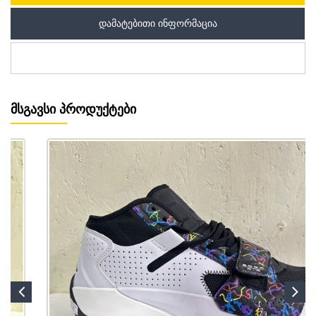
ᲓᲐᲛᲐᲢᲔᲑᲘᲗᲘ ᲘᲜᲤᲝᲠᲛᲐᲪᲘᲐ
ᲛᲡᲒᲐᲕᲡᲘ ᲞᲠᲝᲓᲣᲥᲢᲔᲑᲘ