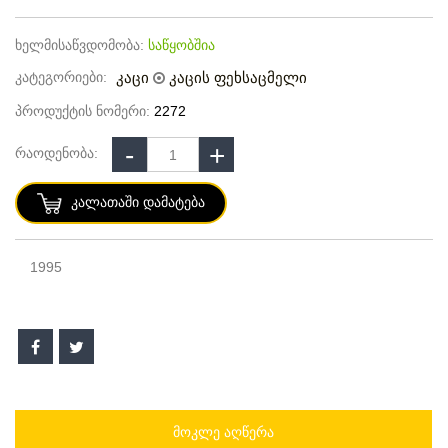
ხელმისაწვდომობა:
საწყობშია
კატეგორიები:
კაცი
კაცის ფეხსაცმელი
პროდუქტის ნომერი:
2272
რაოდენობა:
Კალათაში Დამატება
1995
ᲛᲝᲙᲚᲔ ᲐᲦᲬᲔᲠᲐ