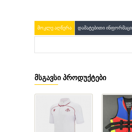
ᲛᲝᲙᲚᲔ ᲐᲦᲬᲔᲠᲐ
ᲓᲐᲛᲐᲢᲔᲑᲘᲗᲘ ᲘᲜᲤᲝᲠᲛᲐᲪᲘ
ᲛᲡᲒᲐᲕᲡᲘ ᲞᲠᲝᲓᲣᲥᲢᲔᲑᲘ