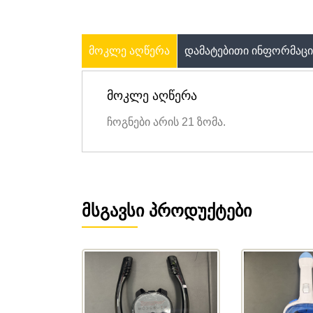
ᲛᲝᲙᲚᲔ ᲐᲦᲬᲔᲠᲐ
ᲓᲐᲛᲐᲢᲔᲑᲘᲗᲘ ᲘᲜᲤᲝᲠᲛᲐᲪᲘ
ᲛᲝᲙᲚᲔ ᲐᲦᲬᲔᲠᲐ
ჩოგნები არის 21 ზომა.
ᲛᲡᲒᲐᲕᲡᲘ ᲞᲠᲝᲓᲣᲥᲢᲔᲑᲘ