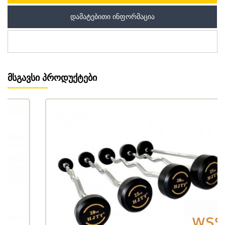
ᲓᲐᲛᲐᲢᲔᲑᲘᲗᲘ ᲘᲜᲤᲝᲠᲛᲐᲪᲘᲐ
ᲛᲡᲒᲐᲕᲡᲘ ᲞᲠᲝᲓᲣᲥᲢᲔᲑᲘ