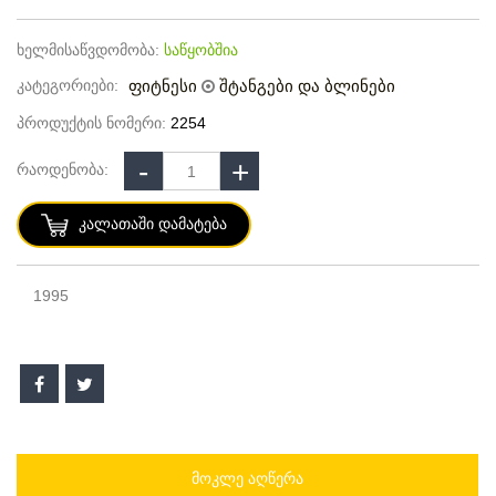
ხელმისაწვდომობა:
საწყობშია
კატეგორიები:
ფიტნესი
შტანგები და ბლინები
პროდუქტის ნომერი:
2254
რაოდენობა:
Კალათაში Დამატება
1995
ᲛᲝᲙᲚᲔ ᲐᲦᲬᲔᲠᲐ