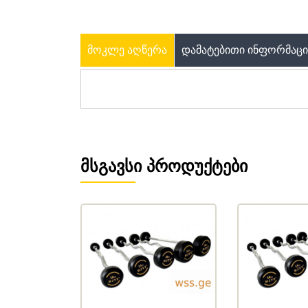
ᲛᲝᲙᲚᲔ ᲐᲦᲬᲔᲠᲐ
ᲓᲐᲛᲐᲢᲔᲑᲘᲗᲘ ᲘᲜᲤᲝᲠᲛᲐᲪᲘ
ᲛᲡᲒᲐᲕᲡᲘ ᲞᲠᲝᲓᲣᲥᲢᲔᲑᲘ