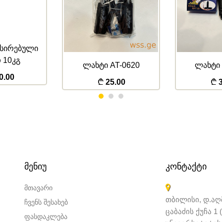
ქსირებული
 10კგ
ლახტი AT-0620
ლახტი 
0.00
25.00
3
ᲛᲔᲜᲘᲣ
ᲙᲝᲜᲢᲐᲥᲢᲘ
მთავარი
თბილისი, დ.აღმ
ჩვენს შესახებ
ცაბაძის ქუჩა 1
ფასდაკლება