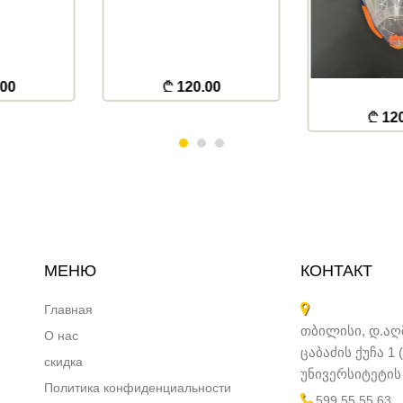
0.00
7
120.00
МЕНЮ
КОНТАКТ
Главная
თბილისი, დ.აღმ
О нас
ცაბაძის ქუჩა 1
скидка
უნივერსიტეტის 
Политика конфиденциальности
599 55 55 63