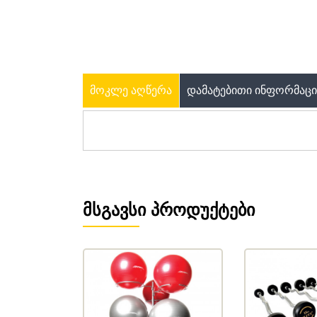
ᲛᲝᲙᲚᲔ ᲐᲦᲬᲔᲠᲐ
ᲓᲐᲛᲐᲢᲔᲑᲘᲗᲘ ᲘᲜᲤᲝᲠᲛᲐᲪᲘ
ᲛᲡᲒᲐᲕᲡᲘ ᲞᲠᲝᲓᲣᲥᲢᲔᲑᲘ