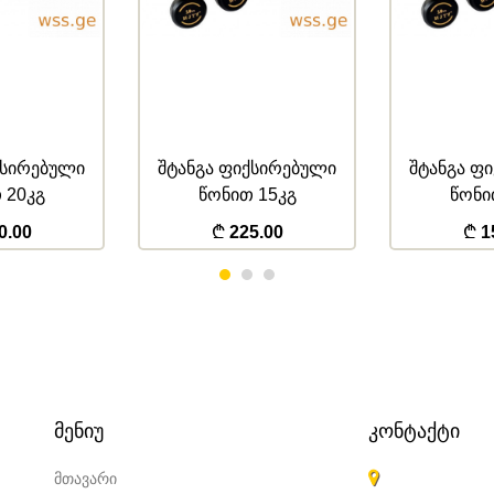
ქსირებული
შტანგა ფიქსირებული
 15კგ
წონით 10კგ
ლახტი 
5.00
150.00
2
ᲛᲔᲜᲘᲣ
ᲙᲝᲜᲢᲐᲥᲢᲘ
მთავარი