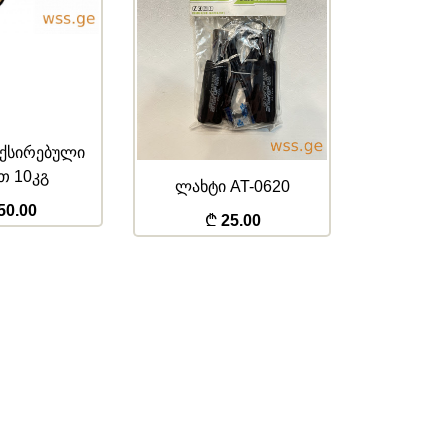
AT-0620
ლახტი HJ-E017
მძიმე ლ
5.00
35.00