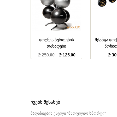
ურთების
შტანგა ფიქსირებული
შტანგა ფი
ები
წონით 20კგ
წონით
125.00
300.00
22
ᲩᲕᲔᲜᲡ ᲨᲔᲡᲐᲮᲔᲑ
მაღაზიების ქსელი "მსოფლიო სპორტი"