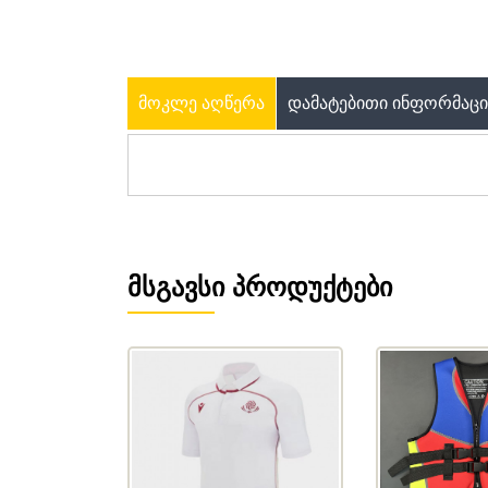
ᲛᲝᲙᲚᲔ ᲐᲦᲬᲔᲠᲐ
ᲓᲐᲛᲐᲢᲔᲑᲘᲗᲘ ᲘᲜᲤᲝᲠᲛᲐᲪᲘ
ᲛᲡᲒᲐᲕᲡᲘ ᲞᲠᲝᲓᲣᲥᲢᲔᲑᲘ