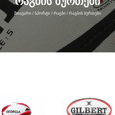
ᲠᲐᲒᲑᲘᲡ ᲑᲣᲠᲗᲔᲑᲘ
Მთავარი
Სპორტი
Რაგბი
Რაგბის Ბურთები