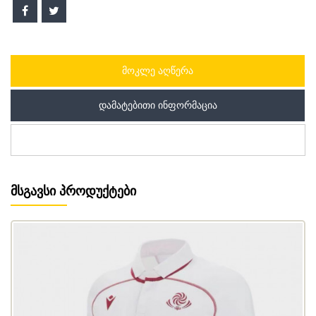
ᲛᲝᲙᲚᲔ ᲐᲦᲬᲔᲠᲐ
ᲓᲐᲛᲐᲢᲔᲑᲘᲗᲘ ᲘᲜᲤᲝᲠᲛᲐᲪᲘᲐ
ᲛᲡᲒᲐᲕᲡᲘ ᲞᲠᲝᲓᲣᲥᲢᲔᲑᲘ